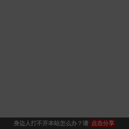
身边人打不开本站怎么办？请
点击分享